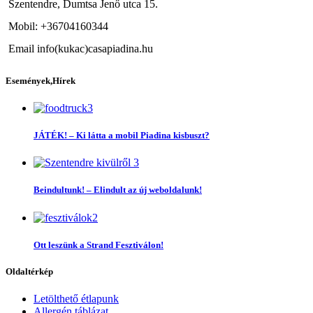
Szentendre, Dumtsa Jenő utca 15.
Mobil: +36704160344
Email info(kukac)casapiadina.hu
Események,Hírek
JÁTÉK! – Ki látta a mobil Piadina kisbuszt?
Beindultunk! – Elindult az új weboldalunk!
Ott leszünk a Strand Fesztiválon!
Oldaltérkép
Letölthető étlapunk
Allergén táblázat