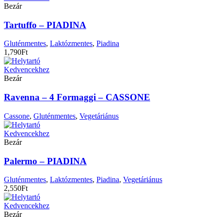
Bezár
Tartuffo – PIADINA
Gluténmentes
,
Laktózmentes
,
Piadina
1,790
Ft
Kedvencekhez
Bezár
Ravenna – 4 Formaggi – CASSONE
Cassone
,
Gluténmentes
,
Vegetáriánus
Kedvencekhez
Bezár
Palermo – PIADINA
Gluténmentes
,
Laktózmentes
,
Piadina
,
Vegetáriánus
2,550
Ft
Kedvencekhez
Bezár