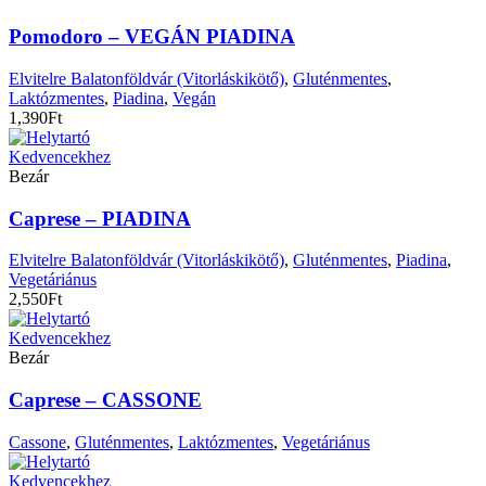
Pomodoro – VEGÁN PIADINA
Elvitelre Balatonföldvár (Vitorláskikötő)
,
Gluténmentes
,
Laktózmentes
,
Piadina
,
Vegán
1,390
Ft
Kedvencekhez
Bezár
Caprese – PIADINA
Elvitelre Balatonföldvár (Vitorláskikötő)
,
Gluténmentes
,
Piadina
,
Vegetáriánus
2,550
Ft
Kedvencekhez
Bezár
Caprese – CASSONE
Cassone
,
Gluténmentes
,
Laktózmentes
,
Vegetáriánus
Kedvencekhez