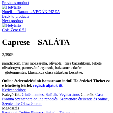
Previous product
Nutella e Banana - VEGÁN PIZZA
Back to products
Next product
Cola Zero 0.5 l
Caprese – SALÁTA
2,390
Ft
paradicsom, friss mozzarella, olívaolaj, friss bazsalikom, fekete
olívabogyó, parmezánforgácsok, balzsamecetkrém
– gluténmentes, klasszikus olasz stílusban készítve,
Online ételrendelésünk hamarosan indul! Ha érdekel Titeket ez
e lehetőség kérlek
regisztráljatok itt.
Kedvencekhez
Kategóriák:
Gluténmentes
,
Saláták
,
Vegetáriánus
Címkék:
Casa
Piadina Szentendre online rendelés
,
Szentendre ételrendelés online
,
Szentendre Olasz étterem
Megosztás
Facebook
Twitter
Pinterest
linkedin
Telegram