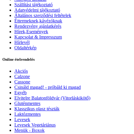
Szállítási tájékoztató
Adatvédelmi tájékoztató
Általános szerződési feltételek
Éttermeknek,kávézóknak
Rendezvény ajánlatkérés
Hírek,Események
Kapcsolat & Impresszum
Hírlevél
Oldaltérkép
Online ételrendelés
Akciós
Calzone
Cassone
Csináld magad! - próbáld ki magad
Egyéb
Elvitelre Balatonföldvár (Vitorláskikötő)
Gluténmentes
Klasszikus olasz tészták
Laktózmentes
Levesek
Levesek Vegetáriánus
Menük - Boxok