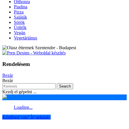
Otthonra
Piadina
Pizza
Saláták
Sörök
Üdítők
Vegán
Vegetáriánus
Rendelésem
Bezár
Bezár
Search
Kezdj el gépelni ...
Loading...
Kérdésed van? Írj nekünk!