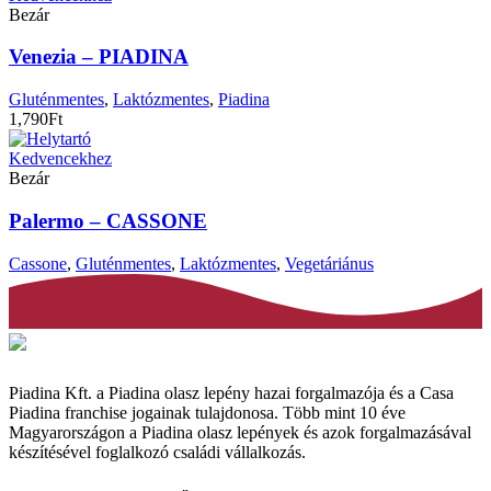
Bezár
Venezia – PIADINA
Gluténmentes
,
Laktózmentes
,
Piadina
1,790
Ft
Kedvencekhez
Bezár
Palermo – CASSONE
Cassone
,
Gluténmentes
,
Laktózmentes
,
Vegetáriánus
Piadina Kft. a Piadina olasz lepény hazai forgalmazója és a Casa
Piadina franchise jogainak tulajdonosa. Több mint 10 éve
Magyarországon a Piadina olasz lepények és azok forgalmazásával
készítésével foglalkozó családi vállalkozás.