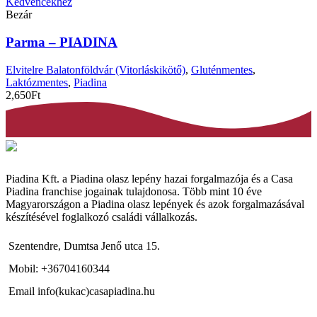
Kedvencekhez
Bezár
Parma – PIADINA
Elvitelre Balatonföldvár (Vitorláskikötő)
,
Gluténmentes
,
Laktózmentes
,
Piadina
2,650
Ft
Piadina Kft. a Piadina olasz lepény hazai forgalmazója és a Casa
Piadina franchise jogainak tulajdonosa. Több mint 10 éve
Magyarországon a Piadina olasz lepények és azok forgalmazásával
készítésével foglalkozó családi vállalkozás.
Szentendre, Dumtsa Jenő utca 15.
Mobil: +36704160344
Email info(kukac)casapiadina.hu