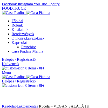
Facebook
Instagram
YouTube
Spotify
FOODTRUCK
Főoldal
Rólunk
Kínálatunk
Rendezvények
Otthonra,kávézóknak
Kapcsolat
Franchise
Casa Piadina Marina
Belépés / Regisztráció
Kedvencek
0
items
/
0
Ft
Menu
Belépés / Regisztráció
0
items
/
0
Ft
Click to enlarge
Kezdőlap
Laktózmentes
Rucola – VEGÁN SALÁTÁTK