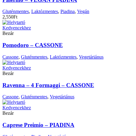
Gluténmentes
,
Laktózmentes
,
Piadina
,
Vegán
2,550
Ft
Kedvencekhez
Bezár
Pomodoro – CASSONE
Cassone
,
Gluténmentes
,
Laktózmentes
,
Vegetáriánus
Kedvencekhez
Bezár
Ravenna – 4 Formaggi – CASSONE
Cassone
,
Gluténmentes
,
Vegetáriánus
Kedvencekhez
Bezár
Caprese Preimio – PIADINA