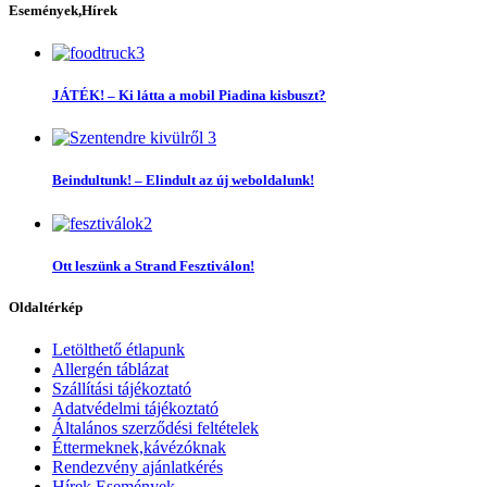
Események,Hírek
JÁTÉK! – Ki látta a mobil Piadina kisbuszt?
Beindultunk! – Elindult az új weboldalunk!
Ott leszünk a Strand Fesztiválon!
Oldaltérkép
Letölthető étlapunk
Allergén táblázat
Szállítási tájékoztató
Adatvédelmi tájékoztató
Általános szerződési feltételek
Éttermeknek,kávézóknak
Rendezvény ajánlatkérés
Hírek,Események