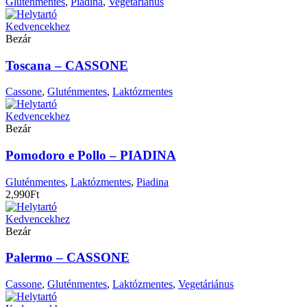
Gluténmentes
,
Piadina
,
Vegetáriánus
Kedvencekhez
Bezár
Toscana – CASSONE
Cassone
,
Gluténmentes
,
Laktózmentes
Kedvencekhez
Bezár
Pomodoro e Pollo – PIADINA
Gluténmentes
,
Laktózmentes
,
Piadina
2,990
Ft
Kedvencekhez
Bezár
Palermo – CASSONE
Cassone
,
Gluténmentes
,
Laktózmentes
,
Vegetáriánus