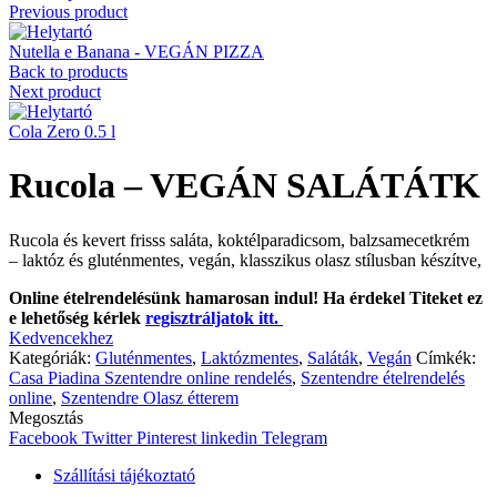
Previous product
Nutella e Banana - VEGÁN PIZZA
Back to products
Next product
Cola Zero 0.5 l
Rucola – VEGÁN SALÁTÁTK
Rucola és kevert frisss saláta, koktélparadicsom, balzsamecetkrém
– laktóz és gluténmentes, vegán, klasszikus olasz stílusban készítve,
Online ételrendelésünk hamarosan indul! Ha érdekel Titeket ez
e lehetőség kérlek
regisztráljatok itt.
Kedvencekhez
Kategóriák:
Gluténmentes
,
Laktózmentes
,
Saláták
,
Vegán
Címkék:
Casa Piadina Szentendre online rendelés
,
Szentendre ételrendelés
online
,
Szentendre Olasz étterem
Megosztás
Facebook
Twitter
Pinterest
linkedin
Telegram
Szállítási tájékoztató