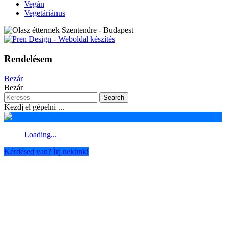
Vegán
Vegetáriánus
Rendelésem
Bezár
Bezár
Search
Kezdj el gépelni ...
Loading...
Kérdésed van? Írj nekünk!