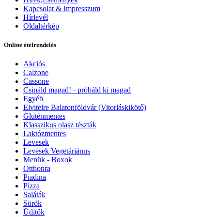
Kapcsolat & Impresszum
Hírlevél
Oldaltérkép
Online ételrendelés
Akciós
Calzone
Cassone
Csináld magad! - próbáld ki magad
Egyéb
Elvitelre Balatonföldvár (Vitorláskikötő)
Gluténmentes
Klasszikus olasz tészták
Laktózmentes
Levesek
Levesek Vegetáriánus
Menük - Boxok
Otthonra
Piadina
Pizza
Saláták
Sörök
Üdítők